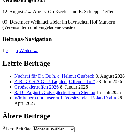
Veranstaltungen zu!)
12. August -14. August Großsegler und F- Schlepp Treffen
09. Dezember Weihnachtsfeier im bayrischen Hof Marborn
(Vereinsintern und eingeladene Gäste)
Beitrags-Navigation
1
2
…
5
Weiter →
Letzte Beiträge
Nachruf für Dr. Dr. h. c. Helmut Quabeck
3. August 2026
A B G E S A G T! Tag der „Offenen Tür“
23. Juni 2026
Großseglertreffen 2026
8. Januar 2026
8.-10. August Großseglertreffen in Steinau
15. Juli 2025
Wir trauern um unseren 1. Vorsitzenden Roland Zahn
28.
April 2025
Ältere Beiträge
Ältere Beiträge