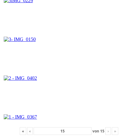
«
‹
von
15
›
»