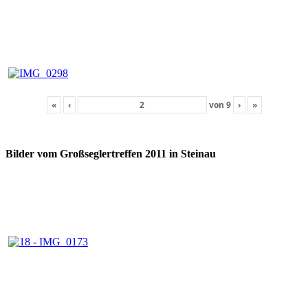
«
‹
von
9
›
»
Bilder vom Großseglertreffen 2011 in Steinau