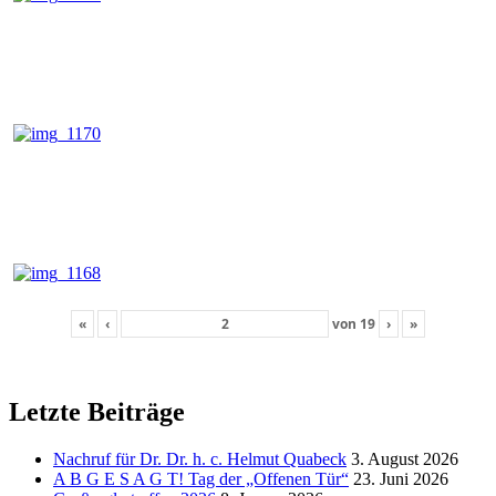
«
‹
von
19
›
»
Letzte Beiträge
Nachruf für Dr. Dr. h. c. Helmut Quabeck
3. August 2026
A B G E S A G T! Tag der „Offenen Tür“
23. Juni 2026