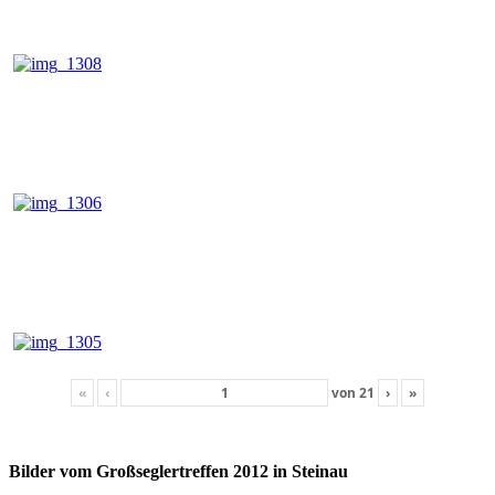
«
‹
von
21
›
»
Bilder vom Großseglertreffen 2012 in Steinau