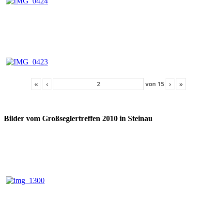
«
‹
von
15
›
»
Bilder vom Großseglertreffen 2010 in Steinau