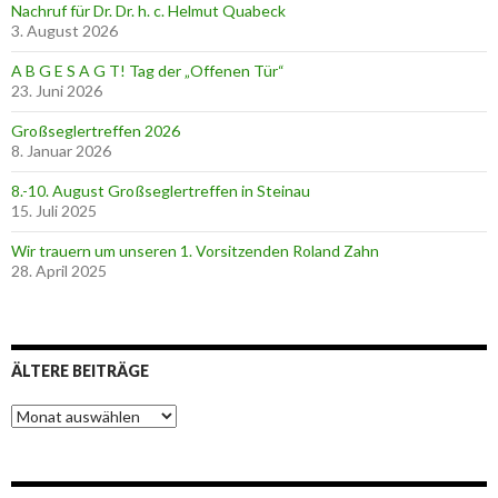
Nachruf für Dr. Dr. h. c. Helmut Quabeck
3. August 2026
A B G E S A G T! Tag der „Offenen Tür“
23. Juni 2026
Großseglertreffen 2026
8. Januar 2026
8.-10. August Großseglertreffen in Steinau
15. Juli 2025
Wir trauern um unseren 1. Vorsitzenden Roland Zahn
28. April 2025
ÄLTERE BEITRÄGE
Ä
l
t
e
r