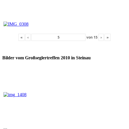
«
‹
von
15
›
»
Bilder vom Großseglertreffen 2010 in Steinau