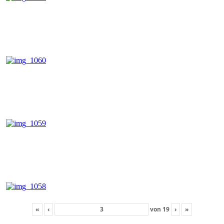
«
‹
von
19
›
»