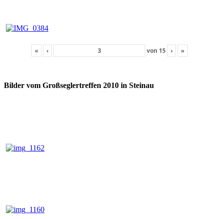
«
‹
von
15
›
»
Bilder vom Großseglertreffen 2010 in Steinau