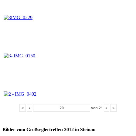
«
‹
von
21
›
»
Bilder vom Großseglertreffen 2012 in Steinau