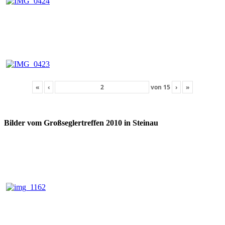
«
‹
von
15
›
»
Bilder vom Großseglertreffen 2010 in Steinau