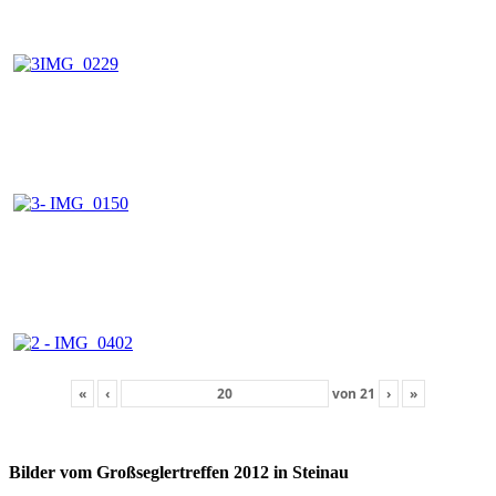
«
‹
von
21
›
»
Bilder vom Großseglertreffen 2012 in Steinau