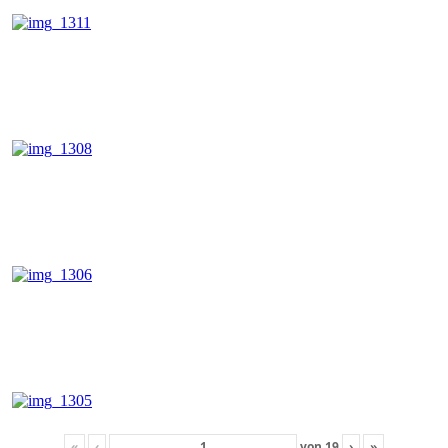
«
‹
von
19
›
»