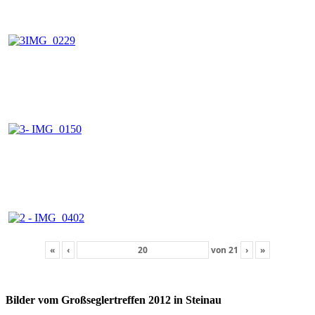
«
‹
von
21
›
»
Bilder vom Großseglertreffen 2012 in Steinau