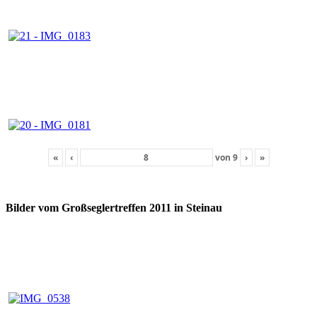
«
‹
von
9
›
»
Bilder vom Großseglertreffen 2011 in Steinau