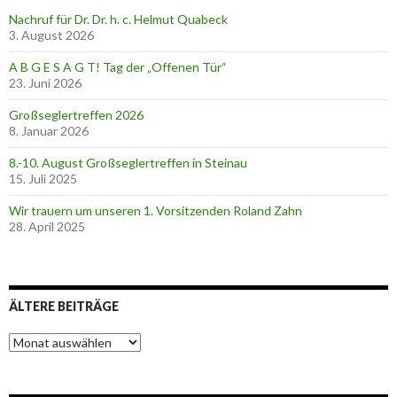
Nachruf für Dr. Dr. h. c. Helmut Quabeck
3. August 2026
A B G E S A G T! Tag der „Offenen Tür“
23. Juni 2026
Großseglertreffen 2026
8. Januar 2026
8.-10. August Großseglertreffen in Steinau
15. Juli 2025
Wir trauern um unseren 1. Vorsitzenden Roland Zahn
28. April 2025
ÄLTERE BEITRÄGE
Ä
l
t
e