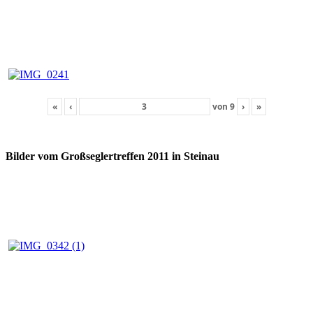
«
‹
von
9
›
»
Bilder vom Großseglertreffen 2011 in Steinau