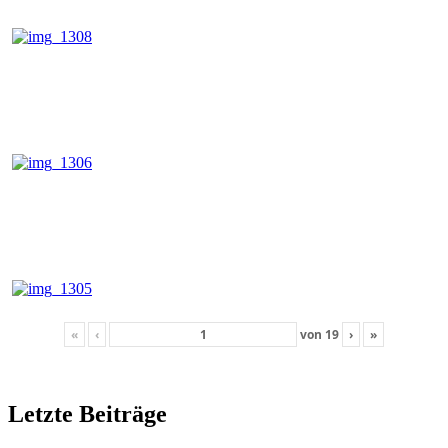
«
‹
von
19
›
»
Letzte Beiträge