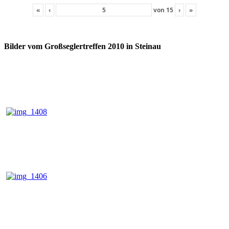
«
‹
von
15
›
»
Bilder vom Großseglertreffen 2010 in Steinau