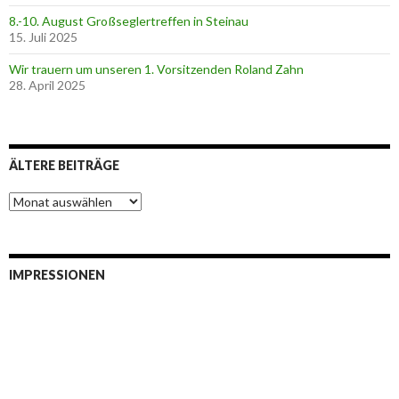
8.-10. August Großseglertreffen in Steinau
15. Juli 2025
Wir trauern um unseren 1. Vorsitzenden Roland Zahn
28. April 2025
ÄLTERE BEITRÄGE
Ä
l
t
e
r
IMPRESSIONEN
e
B
e
i
t
r
ä
g