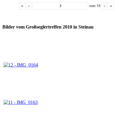
«
‹
von
15
›
»
Bilder vom Großseglertreffen 2010 in Steinau