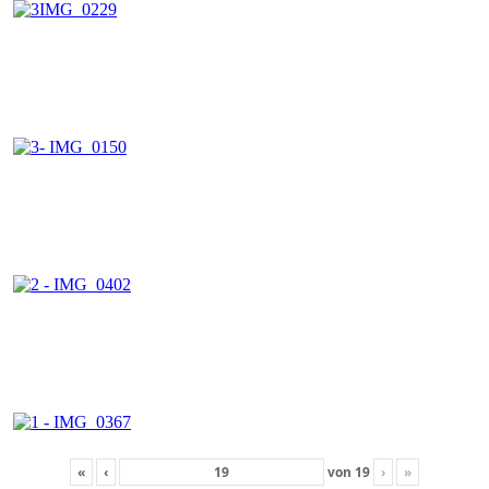
«
‹
von
19
›
»