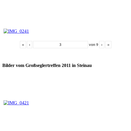
«
‹
von
9
›
»
Bilder vom Großseglertreffen 2011 in Steinau