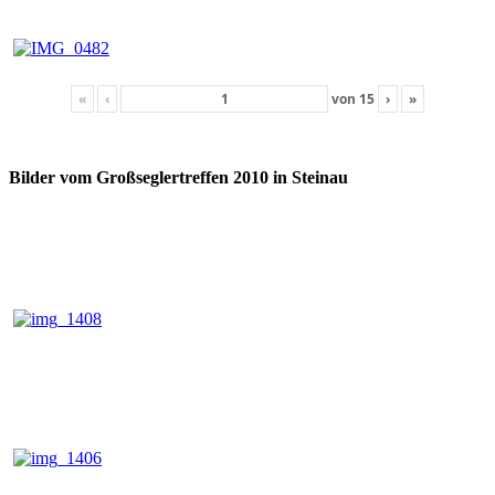
«
‹
von
15
›
»
Bilder vom Großseglertreffen 2010 in Steinau