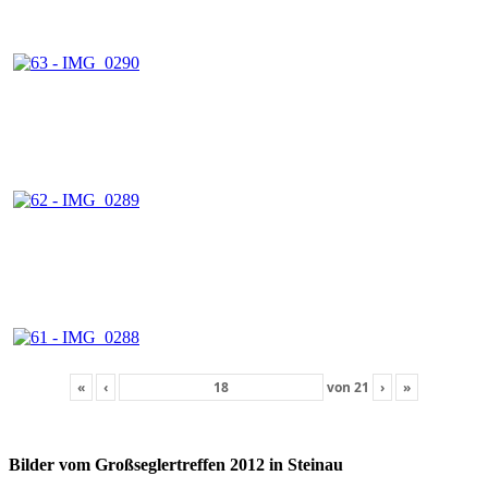
«
‹
von
21
›
»
Bilder vom Großseglertreffen 2012 in Steinau