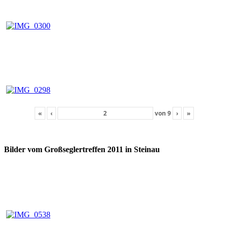
«
‹
von
9
›
»
Bilder vom Großseglertreffen 2011 in Steinau